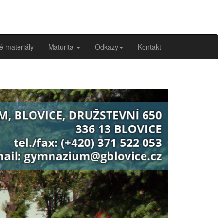
é materiály
Maturita
Odkazy
Kontakt