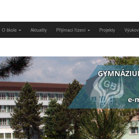
O škole
Aktuality
Přijímací řízení
Projekty
Výukov