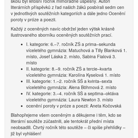
školu byl letošní ročník mimořádně úspěšný. Autoři
literárních příspěvků z řad našich žáků posbírali sedm cen
v jednotlivých soutěžních kategoriích a dále jedno Ocenění
poroty v próze a poezii.
Každý z oceněných navíc obdržel jeden výtisk krásně
ilustrovaného sborníku oceněných soutěžních prací.
I. kategorie: 6.–7. ročník ZŠ a prima–sekunda
víceletého gymnázia: Matuchová a Tilly Blanková 1.
místo, Josef Láska 2. místo, Sabina Fialová 3.
místo
II. kategorie: 8.–9. ročník ZŠ a tercie–kvarta
víceletého gymnázia: Karolína Kyselová 1. místo
III. kategorie: 1.–2. ročník SŠ a kvinta–sexta
víceletého gymnázia: Alena Böhmová 2. místo
IV. kategorie: 3.–4. ročník SŠ a septima–oktáva
víceletého gymnázia: Laura Newton 3. místo
ocenění poroty v próze a poezii: Aneta Kočovská
Blahopřejeme všem oceněným a děkujeme i těm, kdo se
literární soutěže zúčastnili, ale tentokrát přední místa
neobsadili. Čtvrtý ročník této soutěže – či spíše přehlídky –
již byl vyhlášen!