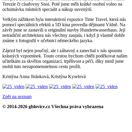
Terezie či císařovny Sissi. Poté jsme měli krátké osobní volno na
ochutnávku místních specialit a nákup suvenýrů.
Velkým zážitkem byla interaktivní expozice Time Travel, která nás
pomocí speciálních efektů a 5D kina provedla dějinami Vídně. Na
závěr jsme se zastavili u originální stavby Hundertwasserhaus. Její
netradiční architektura nás všechny zaujala, i když ji vlastně dobře
známe z fotografií v učebnici německého jazyka.
Zájezd byl nejen poučný, ale i zábavný a zanechal v nás spoustu
krásných vzpomínek. Touto cestou bychom chtěli poděkovat našim
učitelkám za skvělou organizaci, trpělivost a péči, díky nimž jsme
mohli tuto nezapomenutelnou cestu prožít.
Kristýna Anna Jiránková, Kristýna Kyselová
Zpět na seznam
© 2014-2026 gblovice.cz Všechna práva vyhrazena