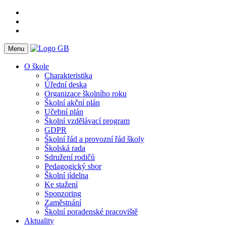
Menu
O škole
Charakteristika
Úřední deska
Organizace školního roku
Školní akční plán
Učební plán
Školní vzdělávací program
GDPR
Školní řád a provozní řád školy
Školská rada
Sdružení rodičů
Pedagogický sbor
Školní jídelna
Ke stažení
Sponzoring
Zaměstnání
Školní poradenské pracoviště
Aktuality