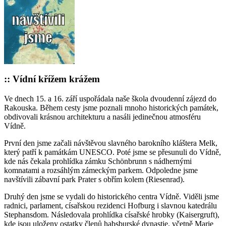
:: Vídní křížem krážem
Ve dnech 15. a 16. září uspořádala naše škola dvoudenní zájezd do
Rakouska. Během cesty jsme poznali mnoho historických památek,
obdivovali krásnou architekturu a nasáli jedinečnou atmosféru
Vídně.
První den jsme začali návštěvou slavného barokního kláštera Melk,
který patří k památkám UNESCO. Poté jsme se přesunuli do Vídně,
kde nás čekala prohlídka zámku Schönbrunn s nádhernými
komnatami a rozsáhlým zámeckým parkem. Odpoledne jsme
navštívili zábavní park Prater s obřím kolem (Riesenrad).
Druhý den jsme se vydali do historického centra Vídně. Viděli jsme
radnici, parlament, císařskou rezidenci Hofburg i slavnou katedrálu
Stephansdom. Následovala prohlídka císařské hrobky (Kaisergruft),
kde jsou uloženy ostatky členů habsburské dynastie, včetně Marie