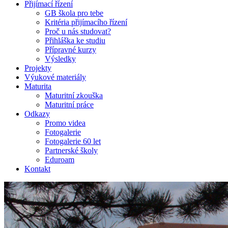
Přijímací řízení
GB škola pro tebe
Kritéria přijímacího řízení
Proč u nás studovat?
Přihláška ke studiu
Přípravné kurzy
Výsledky
Projekty
Výukové materiály
Maturita
Maturitní zkouška
Maturitní práce
Odkazy
Promo videa
Fotogalerie
Fotogalerie 60 let
Partnerské školy
Eduroam
Kontakt