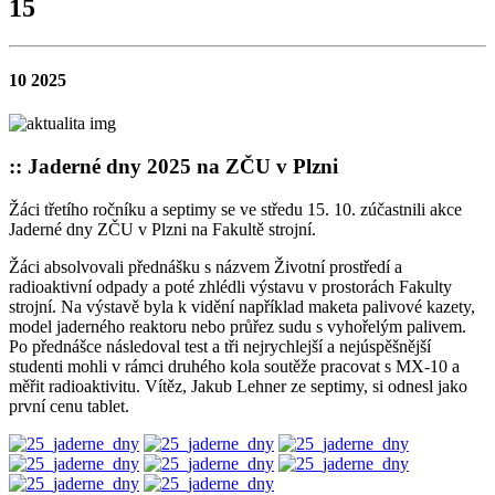
15
10 2025
:: Jaderné dny 2025 na ZČU v Plzni
Žáci třetího ročníku a septimy se ve středu 15. 10. zúčastnili akce
Jaderné dny ZČU v Plzni na Fakultě strojní.
Žáci absolvovali přednášku s názvem Životní prostředí a
radioaktivní odpady a poté zhlédli výstavu v prostorách Fakulty
strojní. Na výstavě byla k vidění například maketa palivové kazety,
model jaderného reaktoru nebo průřez sudu s vyhořelým palivem.
Po přednášce následoval test a tři nejrychlejší a nejúspěšnější
studenti mohli v rámci druhého kola soutěže pracovat s MX-10 a
měřit radioaktivitu. Vítěz, Jakub Lehner ze septimy, si odnesl jako
první cenu tablet.