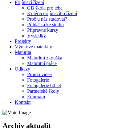
Přijímací řízení
GB škola pro tebe
Kritéria přijímacího řízení
Proč u nás studovat?
Přihláška ke studiu
Přípravné kurzy
Výsledky
Projekty
Výukové materiály
Maturita
Maturitní zkouška
Maturitní práce
Odkazy
Promo videa
Fotogalerie
Fotogalerie 60 let
Partnerské školy
Eduroam
Kontakt
Archiv aktualit