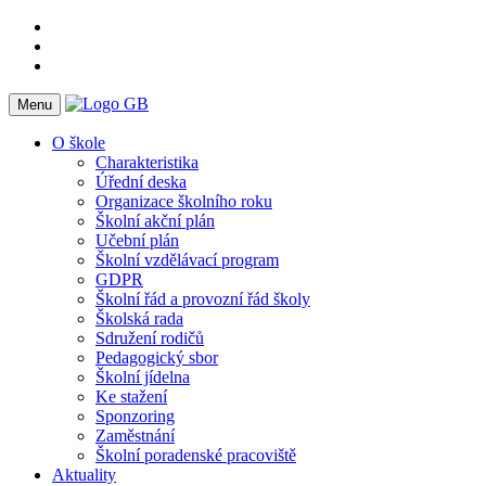
Menu
O škole
Charakteristika
Úřední deska
Organizace školního roku
Školní akční plán
Učební plán
Školní vzdělávací program
GDPR
Školní řád a provozní řád školy
Školská rada
Sdružení rodičů
Pedagogický sbor
Školní jídelna
Ke stažení
Sponzoring
Zaměstnání
Školní poradenské pracoviště
Aktuality