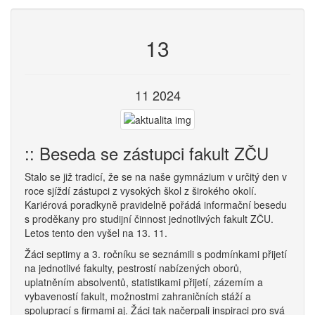
13
11 2024
:: Beseda se zástupci fakult ZČU
Stalo se již tradicí, že se na naše gymnázium v určitý den v
roce sjíždí zástupci z vysokých škol z širokého okolí.
Kariérová poradkyně pravidelně pořádá informační besedu
s proděkany pro studijní činnost jednotlivých fakult ZČU.
Letos tento den vyšel na 13. 11.
Žáci septimy a 3. ročníku se seznámili s podmínkami přijetí
na jednotlivé fakulty, pestrostí nabízených oborů,
uplatněním absolventů, statistikami přijetí, zázemím a
vybaveností fakult, možnostmi zahraničních stáží a
spoluprací s firmami aj. Žáci tak načerpali inspiraci pro svá